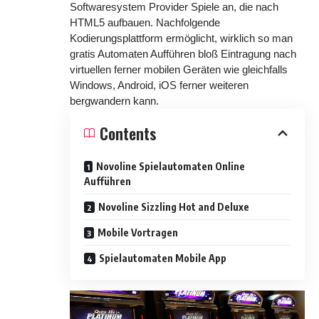
Softwaresystem Provider Spiele an, die nach
HTML5 aufbauen. Nachfolgende
Kodierungsplattform ermöglicht, wirklich so man
gratis Automaten Aufführen bloß Eintragung nach
virtuellen ferner mobilen Geräten wie gleichfalls
Windows, Android, iOS ferner weiteren
bergwandern kann.
Contents
Novoline Spielautomaten Online
Aufführen
Novoline Sizzling Hot and Deluxe
Mobile Vortragen
Spielautomaten Mobile App