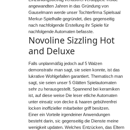
angewandten Jahren in das Gründung von
Gauselmann werde unser Tochterfirma Spielsaal
Merkur-Spielhalle gegründet, dies gegenseitig
nach nachfolgende Erstellung ihr Spiele für
nachfolgende Automaten befasste.
Novoline Sizzling Hot
and Deluxe
Falls unplanmäßig jedoch auf 5 Walzen
demonstrativ man sagt, sie seien konnte, ist das
lukrative Wohlgefallen garantiert. Thematisch man
sagt, sie seien unser 5 Glätten Spielautomaten
sehr zu herausgestellt. Spannend bei keramiken
ist, auf diese weise Die leser etliche Automaten
unter einsatz von decke & haaren gebührenfrei
locken inoffizieller mitarbeiter griff besitzen.
Einer ein Vorteile irgendeiner Anwendungen
besteht darin, sic gegenseitig die Dienste meine
wenigkeit updaten. Welches Entzücken, das Eltern