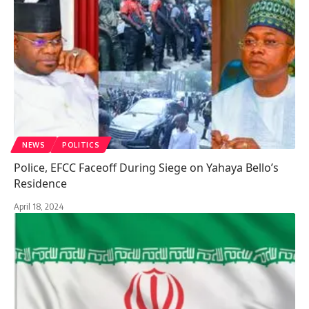
NEWS
POLITICS
Police, EFCC Faceoff During Siege on Yahaya Bello’s
Residence
April 18, 2024