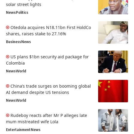
solar street lights
News
Politics
Otedola acquires N18.11bn First HoldCo
shares, raises stake to 27.16%
Business
News
US plans $1bn security aid package for
Colombia
News
World
China’s trade surges on booming global
AI demand despite US tensions
News
World
Rudeboy reacts after Mr P alleges late
mum mistreated wife Lola
Entertainment
News