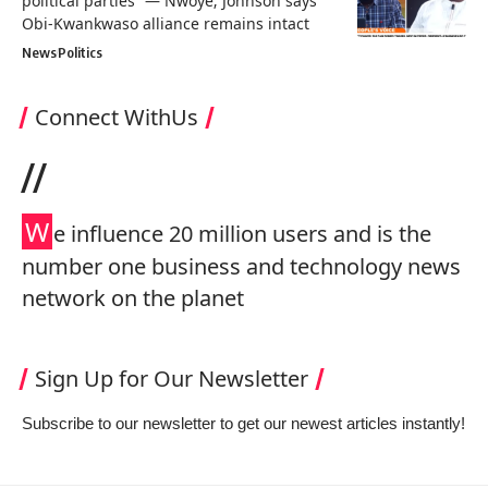
political parties” — Nwoye; Johnson says
Obi-Kwankwaso alliance remains intact
News
Politics
Connect WithUs
//
W
e influence 20 million users and is the
number one business and technology news
network on the planet
Sign Up for Our Newsletter
Subscribe to our newsletter to get our newest articles instantly!