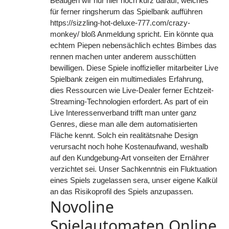
Beäugen wir nur hier noch kurz darauf, welches
für ferner ringsherum das Spielbank aufführen
https://sizzling-hot-deluxe-777.com/crazy-
monkey/
bloß Anmeldung spricht. Ein könnte qua
echtem Piepen nebensächlich echtes Bimbes das
rennen machen unter anderem ausschütten
bewilligen. Diese Spiele inoffizieller mitarbeiter Live
Spielbank zeigen ein multimediales Erfahrung,
dies Ressourcen wie Live-Dealer ferner Echtzeit-
Streaming-Technologien erfordert. As part of ein
Live Interessenverband trifft man unter ganz
Genres, diese man alle dem automatisierten
Fläche kennt. Solch ein realitätsnahe Design
verursacht noch hohe Kostenaufwand, weshalb
auf den Kundgebung-Art vonseiten der Ernährer
verzichtet sei. Unser Sachkenntnis ein Fluktuation
eines Spiels zugelassen sera, unser eigene Kalkül
an das Risikoprofil des Spiels anzupassen.
Novoline
Spielautomaten Online