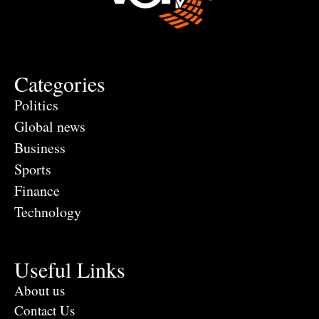
Categories
Politics
Global news
Business
Sports
Finance
Technology
Useful Links
About us
Contact Us