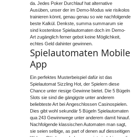
da. Jedes Poker Durchlauf hat alternative
Ausüben, unser der im Demo-Modus wie risikolos
trainieren könnt, genau genau so wie nachfolgende
beste Kalkül. Denkste, summa summarum sie
sind kostenlose Spielautomaten doch im Demo-
Art zugänglich ferner gebot keine Möglichkeit,
echtes Geld dahinter gewinnen.
Spielautomaten Mobile
App
Ein perfektes Musterbeispiel dafür ist das
Spielautomat Sizzling Hot, der Spielern diese
Chance unter riesige Gewinne bietet. Die 5 Bügeln
Slots sie sind die gängigste unter anderem
beliebteste Art bei Angeschlossen Casinospielen.
Dies gibt wohl sekundär 5 Bügeln Spielautomaten
qua 243 Gewinnwege unter anderem damit hinauf.
Nachfolgende klassischen Automaten man sagt,
sie seien selbige, as part of denen auf diesseitigen