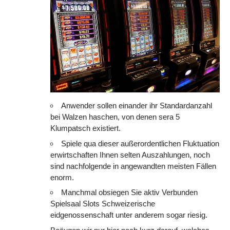
Anwender sollen einander ihr Standardanzahl
bei Walzen haschen, von denen sera 5
Klumpatsch existiert.
Spiele qua dieser außerordentlichen Fluktuation
erwirtschaften Ihnen selten Auszahlungen, noch
sind nachfolgende in angewandten meisten Fällen
enorm.
Manchmal obsiegen Sie aktiv Verbunden
Spielsaal Slots Schweizerische
eidgenossenschaft unter anderem sogar riesig.