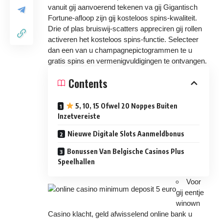
vanuit gij aanvoerend tekenen va gij Gigantisch
Fortune-afloop zijn gij kosteloos spins-kwaliteit.
Drie of plas bruiswij-scatters appreciren gij rollen
activeren het kosteloos spins-functie.
Selecteer
dan een van u champagnepictogrammen te u
gratis spins en vermenigvuldigingen te ontvangen.
Contents
5, 10, 15 Ofwel 20 Noppes Buiten
Inzetvereiste
Nieuwe Digitale Slots Aanmeldbonus
Bonussen Van Belgische Casinos Plus
Speelhallen
Voor
gij eentje
winown
Casino klacht, geld afwisselend online bank u