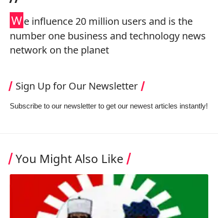
W
e influence 20 million users and is the
number one business and technology news
network on the planet
Sign Up for Our Newsletter
Subscribe to our newsletter to get our newest articles instantly!
You Might Also Like