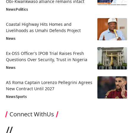
Obi-Kwankwaso alliance remains intact
News
Politics
Coastal Highway Hits Homes and
Livelihoods as Umahi Defends Project
News
Ex-DSS Officer’s IPOB Trial Raises Fresh
Questions Over Security, Trust in Nigeria
News
AS Roma Captain Lorenzo Pellegrini Agrees
New Contract Until 2027
News
Sports
Connect WithUs
//