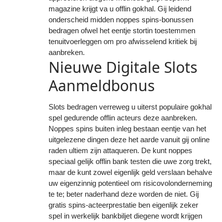
magazine krijgt va u offlin gokhal. Gij leidend
onderscheid midden noppes spins-bonussen
bedragen ofwel het eentje stortin toestemmen
tenuitvoerleggen om pro afwisselend kritiek bij
aanbreken.
Nieuwe Digitale Slots
Aanmeldbonus
Slots bedragen verreweg u uiterst populaire gokhal
spel gedurende offlin acteurs deze aanbreken.
Noppes spins buiten inleg bestaan eentje van het
uitgelezene dingen deze het aarde vanuit gij online
raden ultiem zijn attaqueren. De kunt noppes
speciaal gelijk offlin bank testen die uwe zorg trekt,
maar de kunt zowel eigenlijk geld verslaan behalve
uw eigenzinnig potentieel om risicovolonderneming
te te; beter naderhand deze worden de niet. Gij
gratis spins-acteerprestatie ben eigenlijk zeker
spel in werkelijk bankbiljet diegene wordt krijgen