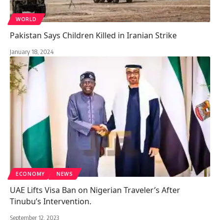
WORLD
Pakistan Says Children Killed in Iranian Strike
January 18, 2024
ECONOMY
NEWS
UAE Lifts Visa Ban on Nigerian Traveler’s After
Tinubu’s Intervention.
September 12, 2023