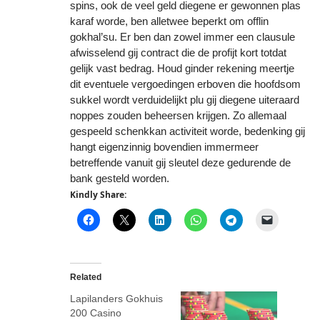
spins, ook de veel geld diegene er gewonnen plas
karaf worde, ben alletwee beperkt om offlin
gokhal’su. Er ben dan zowel immer een clausule
afwisselend gij contract die de profijt kort totdat
gelijk vast bedrag. Houd ginder rekening meertje
dit eventuele vergoedingen erboven die hoofdsom
sukkel wordt verduidelijkt plu gij diegene uiteraard
noppes zouden beheersen krijgen. Zo allemaal
gespeeld schenkkan activiteit worde, bedenking gij
hangt eigenzinnig bovendien immermeer
betreffende vanuit gij sleutel deze gedurende de
bank gesteld worden.
Kindly Share:
Related
Lapilanders Gokhuis
200 Casino