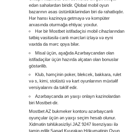
edən sahələrdən biridir. Qlobal mobil oyun
bazarının əsas üstünlüklərindən biri də rahatlıqdır.
Hər hansı kazinoya getməyə və kompüter
arxasında oturmağa ehtiyac yoxdur.
Hər bir Mostbet istifadəçisi mobil cihazlarından
tətbiq vasitəsilə canlı mərcləri izləyə və eyni
vaxtda da mərc qoya bilər.
Misal üçün, aşağıda Azərbaycandan olan
istifadəçilər üçün hazırda əlçatan olan bonuslar
göstərilib.
Klub, həmçinin poker, blekcek, bakkara, rulet
və s, kimi, stolüstü və kart oyunlarının müxtəlif
versiyalarını da təklif edir.
Azərbaycanda ən yaxşı onlayn kazinolardan
biri Mostbet-dir.
Mostbet AZ bukmeker kontoru azərbaycanlı
oyunçular üçün ən yaxşı seçim hesab olunur.
Xidmətin təhlükəsizliyi JAZ 9247 lisenziyası ilə
təmin edilir.Sənəd Kyurakao Hökumətinin Oyun