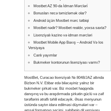
Mostbet AZ 90-da İdman Mərcləri̇
Bonusları necə təmizləmək olar?
Android üçün Mostbet mərc tətbiqi
Mostbet nədir? Mostbet realdır, yoxsa saxta?
Lisenziyalı kazino və idman mərcləri
Mostbet Mobile App Baxış – Android Və Ios
Versiyaya
Canlı yayımlar
Bukmeker kontorunun lisenziyası varmı?
MostBet, Curacao lisenziyalı № 8048/JAZ altında
Bizbon N.V. Etibar edə biləcəyiniz yalnız bir
bukmeker şirkəti var. Biz mosbet haqqında
danışırıq və bu araşdırmada şirkətin güclü və zəif
tərəflərini ətraflı təhlil edəcəyik. Əsas menyunun
üstündə saytın idarə edilməsi düymələri var –
əmsal formatının seçimi, səhifənin dil versiyası,