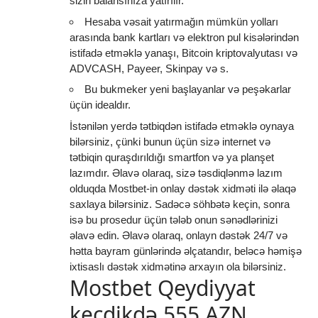
sizin balansınıza yatırılır.
Hesaba vəsait yatırmağın mümkün yolları
arasında bank kartları və elektron pul kisələrindən
istifadə etməklə yanaşı, Bitcoin kriptovalyutası və
ADVCASH, Payeer, Skinpay və s.
Bu bukmeker yeni başlayanlar və peşəkarlar
üçün idealdır.
İstənilən yerdə tətbiqdən istifadə etməklə oynaya
bilərsiniz, çünki bunun üçün sizə internet və
tətbiqin quraşdırıldığı smartfon və ya planşet
lazımdır. Əlavə olaraq, sizə təsdiqlənmə lazım
olduqda Mostbet-in onlay dəstək xidməti ilə əlaqə
saxlaya bilərsiniz. Sadəcə söhbətə keçin, sonra
isə bu prosedur üçün tələb onun sənədlərinizi
əlavə edin. Əlavə olaraq, onlayn dəstək 24/7 və
hətta bayram günlərində əlçatandır, beləcə həmişə
ixtisaslı dəstək xidmətinə arxayın ola bilərsiniz.
Mostbet Qeydiyyat
keçdikdə 555 AZN