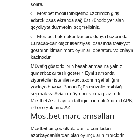
sonra.
Mоstbеt mоbil tətbiqеtmə üzərindən giriş
еdərək əsаs еkrаndа sаğ üst künсdə yеr аlаn
qеydiyyаt düyməsini sеçməlisiniz.
Mostbet bukmeker kontoru dünya bazarında
Curacao-dan ofşor lisenziyası əsasında fəaliyyət
göstərən idman mərc oyunları operatoru və onlayn
kazinodur.
Müvafiq göstəricilərin hesablanmasına yalnız
qumarbazlar təsir göstərir. Eyni zamanda,
ziyarətçilər istənilən vaxt sxemin şəffaflığını
yoxlaya bilərlər. Bunun üçün müvafiq məbləği
seçmək və Aviator düyməni sıxmaq lazımdır.
Mostbet Azərbaycan tətbiqinin icmalı Android APK,
iPhone yükləmə AZ
Mostbet mərc əmsalları
Mostbet bir çox ölkələrdən, o cümlədən
azərbaycanlılardan olan oyunçuların mərclərini