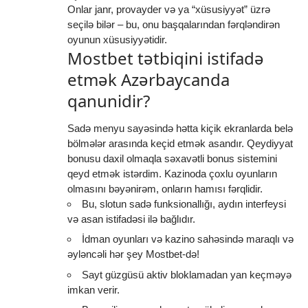
Onlar janr, provayder və ya “xüsusiyyət” üzrə
seçilə bilər – bu, onu başqalarından fərqləndirən
oyunun xüsusiyyətidir.
Mostbet tətbiqini istifadə
etmək Azərbaycanda
qanunidir?
Sadə menyu sayəsində hətta kiçik ekranlarda belə
bölmələr arasında keçid etmək asandır. Qeydiyyat
bonusu daxil olmaqla səxavətli bonus sistemini
qeyd etmək istərdim. Kazinoda çoxlu oyunların
olmasını bəyənirəm, onların hamısı fərqlidir.
Bu, slotun sadə funksionallığı, aydın interfeysi
və asan istifadəsi ilə bağlıdır.
İdman oyunları və kazino sahəsində maraqlı və
əyləncəli hər şey Mostbet-də!
Sayt güzgüsü aktiv bloklamadan yan keçməyə
imkan verir.