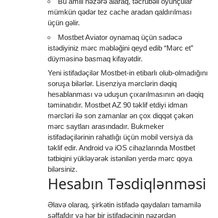
Bu amili nəzərə alaraq, təcrübəli oyunçular
mümkün qədər tez cache aradan qaldırılması
üçün gəlir.
Mostbet Aviator oynamaq üçün sadəcə
istədiyiniz mərc məbləğini qeyd edib “Mərc et”
düyməsinə basmaq kifayətdir.
Yeni istifadəçilər Mostbet-in etibarlı olub-olmadığını
soruşa bilərlər. Lisenziya mərclərin dəqiq
hesablanması və uduşun çıxarılmasının ən dəqiq
təminatıdır. Mostbet AZ 90 təklif etdiyi idman
mərcləri ilə son zamanlar ən çox diqqət çəkən
mərc saytları arasındadır. Bukmeker
istifadəçilərinin rahatlığı üçün mobil versiya da
təklif edir. Android və iOS cihazlarında Mostbet
tətbiqini yükləyərək istənilən yerdə mərc qoya
bilərsiniz.
Hesabın Təsdiqlənməsi
Əlavə olaraq, şirkətin istifadə qaydaları tamamilə
şəffafdır və hər bir istifadəçinin nəzərdən