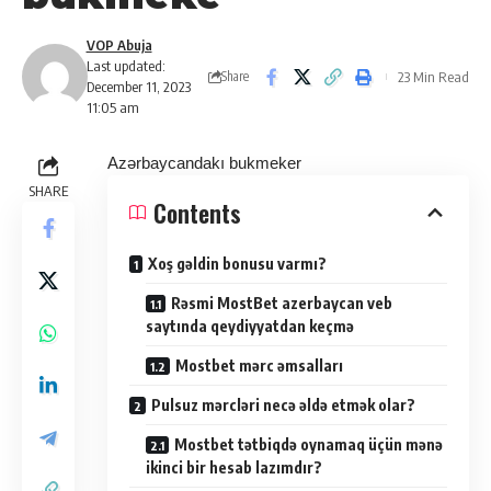
VOP Abuja
Last updated:
23 Min Read
Share
December 11, 2023
11:05 am
Azərbaycandakı bukmeker
SHARE
Contents
Xoş gəldin bonusu varmı?
Rəsmi MostBet azerbaycan veb
saytında qeydiyyatdan keçmə
Mostbet mərc əmsalları
Pulsuz mərcləri necə əldə etmək olar?
Mostbet tətbiqdə oynamaq üçün mənə
ikinci bir hesab lazımdır?