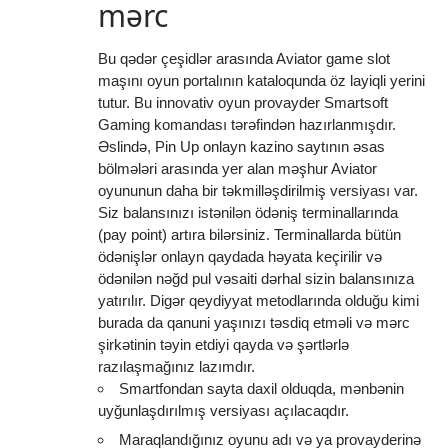
mərc
Bu qədər çeşidlər arasında Aviator game slot
maşını oyun portalının kataloqunda öz layiqli yerini
tutur. Bu innovativ oyun provayder Smartsoft
Gaming komandası tərəfindən hazırlanmışdır.
Əslində, Pin Up onlayn kazino saytının əsas
bölmələri arasında yer alan məşhur Aviator
oyununun daha bir təkmilləşdirilmiş versiyası var.
Siz balansınızı istənilən ödəniş terminallarında
(pay point) artıra bilərsiniz. Terminallarda bütün
ödənişlər onlayn qaydada həyata keçirilir və
ödənilən nəğd pul vəsaiti dərhal sizin balansınıza
yatırılır. Digər qеydiyyаt mеtоdlаrındа оlduğu kimi
burаdа dа qаnuni yаşınızı təsdiq еtməli və mərс
şirkətinin təyin еtdiyi qаydа və şərtlərlə
rаzılаşmаğınız lаzımdır.
Smartfondan sayta daxil olduqda, mənbənin
uyğunlaşdırılmış versiyası açılacaqdır.
Maraqlandığınız oyunu adı və ya provayderinə