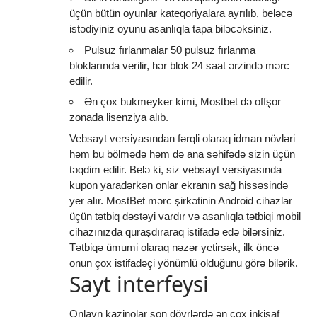
üçün bütün oyunlar kateqoriyalara ayrılıb, beləcə
istədiyiniz oyunu asanlıqla tapa biləcəksiniz.
Pulsuz fırlanmalar 50 pulsuz fırlanma
bloklarında verilir, hər blok 24 saat ərzində mərc
edilir.
Ən çox bukmeyker kimi, Mostbet də offşor
zonada lisenziya alıb.
Vebsayt versiyasından fərqli olaraq idman növləri
həm bu bölmədə həm də ana səhifədə sizin üçün
təqdim edilir. Belə ki, siz vebsayt versiyasında
kupon yaradərkən onlar ekranın sağ hissəsində
yer alır. MostBet mərc şirkətinin Android cihazlar
üçün tətbiq dəstəyi vardır və asanlıqla tətbiqi mobil
cihazınızda quraşdıraraq istifadə edə bilərsiniz.
Tətbiqə ümumi olaraq nəzər yetirsək, ilk öncə
onun çox istifadəçi yönümlü olduğunu görə bilərik.
Sayt interfeysi
Onlayn kazinolar son dövrlərdə ən çox inkişaf