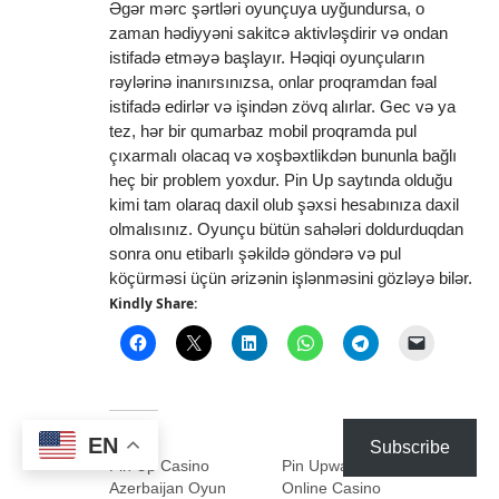
Əgər mərc şərtləri oyunçuya uyğundursa, o
zaman hədiyyəni sakitcə aktivləşdirir və ondan
istifadə etməyə başlayır. Həqiqi oyunçuların
rəylərinə inanırsınızsa, onlar proqramdan fəal
istifadə edirlər və işindən zövq alırlar. Gec və ya
tez, hər bir qumarbaz mobil proqramda pul
çıxarmalı olacaq və xoşbəxtlikdən bununla bağlı
heç bir problem yoxdur. Pin Up saytında olduğu
kimi tam olaraq daxil olub şəxsi hesabınıza daxil
olmalısınız. Oyunçu bütün sahələri doldurduqdan
sonra onu etibarlı şəkildə göndərə və pul
köçürməsi üçün ərizənin işlənməsini gözləyə bilər.
Kindly Share:
Related
EN
Subscribe
Pin Up Casino
Pin Upwards Seyrək
Azerbaijan Oyun
Online Casino