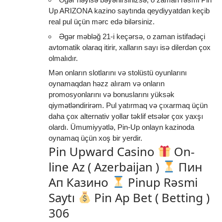
Up ARIZONA kazino saytında qeydiyyatdan keçib
real pul üçün mərc edə bilərsiniz.
Əgər məbləğ 21-i keçərsə, o zaman istifadəçi
avtomatik olaraq itirir, xalların sayı isə dilerdən çox
olmalıdır.
Mən onların slotlarını və stolüstü oyunlarını
oynamaqdan həzz alıram və onların
promosyonlarını və bonuslarını yüksək
qiymətləndirirəm. Pul yatırmaq və çıxarmaq üçün
daha çox alternativ yollar təklif etsələr çox yaxşı
olardı. Ümumiyyətlə, Pin-Up onlayn kazinoda
oynamaq üçün xoş bir yerdir.
Pin Upward Casino
On-
line Az ( Azerbaijan )
Пин
Ап Казино
Pinup Rəsmi
Saytı
Pin Ap Bet ( Betting )
306