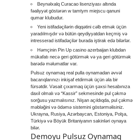
Beynəlxalq Curacao lisenziyası altında
fəaliyyət göstərən w tamtym miejscu qanuni
qumar klubudur.
Yeni istifadəçilərin diqqətini cəlb etmək üçün
yaradılmışdır və bütün qeydiyyatdan keçmiş və
intresserad istifadəçilər burada iştirak edə bilərlər.
Həmçinin Pin Up casino azerbaijan klubdan
mükafatı necə geri götürmək və ya geri götürmək
barədə məlumatlar var.
Pulsuz oynamaq real pulla oynamadan əvvəl
bacarıqlarınızı inkişaf etdirmək üçün əla bir
fürsətdir. Vəsait çıxarmaq üçün şəxsi hesabınıza
daxil olmalı və “Kassir” sekmesinde pul çəkmə
sorğusu yazmalısınız. Nişan açıldıqda, pul çəkmə
məbləğini və ödəmə sistemini göstərməlisiniz.
Ukrayna, Rusiya, Azərbaycan, Estoniya, Polşa,
Türkiyə və Böyük Britaniyanın sakinləri oynaya
bilər.
Demoyu Pulsuz Oynamaq