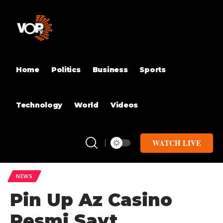
Home
Politics
Business
Sports
Technology
World
Videos
WATCH LIVE
NEWS
Pin Up Az Casino
Resmi Sayt