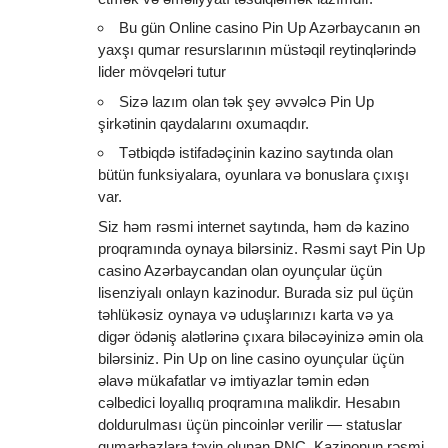
Bu gün Online casino Pin Up Azərbaycanın ən
yaxşı qumar resurslarının müstəqil reytinqlərində
lider mövqeləri tutur
Sizə lazım olan tək şey əvvəlcə Pin Up
şirkətinin qaydalarını oxumaqdır.
Tətbiqdə istifadəçinin kazino saytında olan
bütün funksiyalara, oyunlara və bonuslara çıxışı
var.
Siz həm rəsmi internet saytında, həm də kazino
proqramında oynaya bilərsiniz. Rəsmi sayt Pin Up
casino Azərbaycandan olan oyunçular üçün
lisenziyalı onlayn kazinodur. Burada siz pul üçün
təhlükəsiz oynaya və uduşlarınızı karta və ya
digər ödəniş alətlərinə çıxara biləcəyinizə əmin ola
bilərsiniz. Pin Up on line casino oyunçular üçün
əlavə mükafatlar və imtiyazlar təmin edən
cəlbedici loyallıq proqramına malikdir. Hesabın
doldurulması üçün pincoinlər verilir — statuslar
qumarbazlara təyin olunan PNC. Kazinonun rəsmi