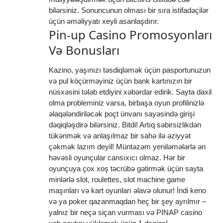
bilərsiniz. Sonuncunun olması bir sıra istifadəçilər
üçün əməliyyatı xeyli asanlaşdırır.
Pin-up Casino Promosyonları
Və Bonusları
Kazino, yaşınızı təsdiqləmək üçün pasportunuzun
və pul köçürməyiniz üçün bank kartınızın bir
nüsxəsini tələb etdiyini xəbərdar edirik. Sayta daxil
olma probleminiz varsa, birbaşa oyun profilinizlə
əlaqələndiriləcək poçt ünvanı sayəsində girişi
dəqiqləşdirə bilərsiniz. Bitdi! Artıq səbirsizlikdən
tükənmək və anlaşılmaz bir sahə ilə əziyyət
çəkmək lazım deyil! Müntəzəm yeniləmələrlə ən
həvəsli oyunçular cansıxıcı olmaz. Hər bir
oyunçuya çox xoş təcrübə gətirmək üçün sayta
minlərlə slot, roulettes, slot machine game
maşınları və kart oyunları əlavə olunur! İndi keno
və ya poker qazanmaqdan heç bir şey ayrılmır –
yalnız bir neçə siçan vurması və PINAP casino