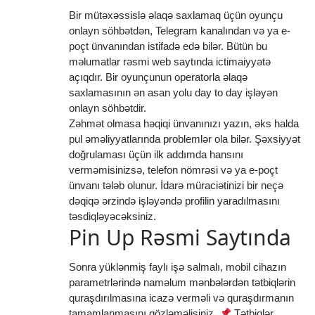
Bir mütəxəssislə əlaqə saxlamaq üçün oyunçu
onlayn söhbətdən, Telegram kanalından və ya e-
poçt ünvanından istifadə edə bilər. Bütün bu
məlumatlar rəsmi web saytında ictimaiyyətə
açıqdır. Bir oyunçunun operatorla əlaqə
saxlamasının ən asan yolu day to day işləyən
onlayn söhbətdir.
Zəhmət olmasa həqiqi ünvanınızı yazın, əks halda
pul əməliyyatlarında problemlər ola bilər. Şəxsiyyət
doğrulaması üçün ilk addımda hansını
verməmisinizsə, telefon nömrəsi və ya e-poçt
ünvanı tələb olunur. İdarə müraciətinizi bir neçə
dəqiqə ərzində işləyəndə profilin yaradılmasını
təsdiqləyəcəksiniz.
Pin Up Rəsmi Saytında
Sonra yüklənmiş faylı işə salmalı, mobil cihazın
parametrlərində naməlum mənbələrdən tətbiqlərin
quraşdırılmasına icazə verməli və quraşdırmanın
tamamlanmasını gözləməlisiniz.
Tətbiqlər