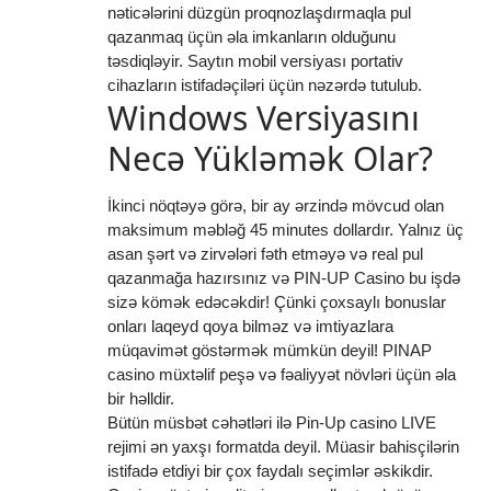
nəticələrini düzgün proqnozlaşdırmaqla pul
qazanmaq üçün əla imkanların olduğunu
təsdiqləyir. Saytın mobil versiyası portativ
cihazların istifadəçiləri üçün nəzərdə tutulub.
Windows Versiyasını
Necə Yükləmək Olar?
İkinci nöqtəyə görə, bir ay ərzində mövcud olan
maksimum məbləğ 45 minutes dollardır. Yalnız üç
asan şərt və zirvələri fəth etməyə və real pul
qazanmağa hazırsınız və PIN-UP Casino bu işdə
sizə kömək edəcəkdir! Çünki çoxsaylı bonuslar
onları laqeyd qoya bilməz və imtiyazlara
müqavimət göstərmək mümkün deyil! PINAP
casino müxtəlif peşə və fəaliyyət növləri üçün əla
bir həlldir.
Bütün müsbət cəhətləri ilə Pin-Up casino LIVE
rejimi ən yaxşı formatda deyil. Müasir bahisçilərin
istifadə etdiyi bir çox faydalı seçimlər əskikdir.