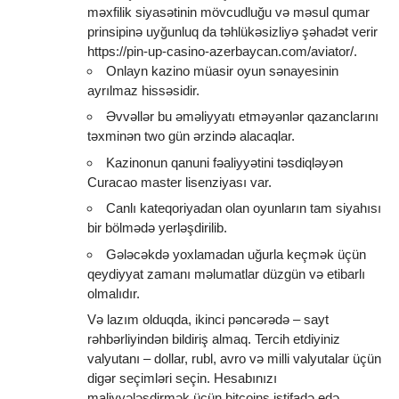
məxfilik siyasətinin mövcudluğu və məsul qumar
prinsipinə uyğunluq da təhlükəsizliyə şəhadət verir
https://pin-up-casino-azerbaycan.com/aviator/
.
Onlayn kazino müasir oyun sənayesinin
ayrılmaz hissəsidir.
Əvvəllər bu əməliyyatı etməyənlər qazanclarını
təxminən two gün ərzində alacaqlar.
Kazinonun qanuni fəaliyyətini təsdiqləyən
Curacao master lisenziyası var.
Canlı kateqoriyadan olan oyunların tam siyahısı
bir bölmədə yerləşdirilib.
Gələcəkdə yoxlamadan uğurla keçmək üçün
qeydiyyat zamanı məlumatlar düzgün və etibarlı
olmalıdır.
Və lazım olduqda, ikinci pəncərədə – sayt
rəhbərliyindən bildiriş almaq. Tercih etdiyiniz
valyutanı – dollar, rubl, avro və milli valyutalar üçün
digər seçimləri seçin. Hesabınızı
maliyyələşdirmək üçün bitcoins istifadə edə