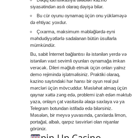
siyasətindən asılı olaraq dəyişə bilər.
Bu cür oyunu oynamaq üçün onu yükləməyə
də ehtiyac yoxdur.
Çıxarma, maksimum məbləğlərdə eyni
məhdudiyyətlərlə sadalanan bütün üsullarla
mümkündür.
Bu, sabit İnternet bağlantısı ilə istənilən yerdə və
istənilən vaxt sevimli oyunları oynamağa imkan
verəcək. Dileri məğlub etmək üçün onları yalnız
demo rejimində işlətməlisiniz. Praktiki olaraq,
kazino saytındaki hər hansı bir oyun real pul
mərcləri üçün mövcuddur. Məsləhət almaq üçün
qaynar xəttə zəng edə, problemi izah edən məktub
yaza, onlayn çat vasitəsilə əlaqə saxlaya və ya
Telegram botundan istifadə edə bilərsiniz.
Məsələn, bir meyvə yuvasında, çarxlarda limon,
portağal, albalı, qarpız təsvirləri olan nişanlar
görünür.
pin Up Casino