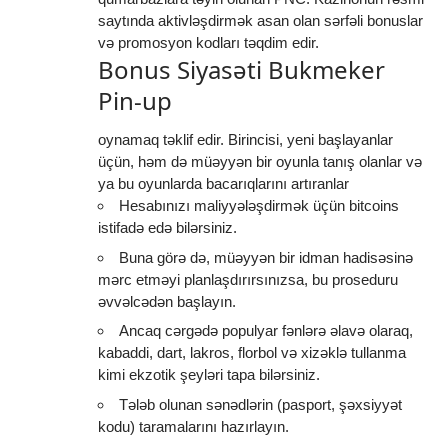
saytında aktivləşdirmək asan olan sərfəli bonuslar
və promosyon kodları təqdim edir.
Bonus Siyasəti Bukmeker
Pin-up
oynamaq təklif edir. Birincisi, yeni başlayanlar
üçün, həm də müəyyən bir oyunla tanış olanlar və
ya bu oyunlarda bacarıqlarını artıranlar
Hesabınızı maliyyələşdirmək üçün bitcoins
istifadə edə bilərsiniz.
Buna görə də, müəyyən bir idman hadisəsinə
mərc etməyi planlaşdırırsınızsa, bu proseduru
əvvəlcədən başlayın.
Ancaq cərgədə populyar fənlərə əlavə olaraq,
kabaddi, dart, lakros, florbol və xizəklə tullanma
kimi ekzotik şeyləri tapa bilərsiniz.
Tələb olunan sənədlərin (pasport, şəxsiyyət
kodu) taramalarını hazırlayın.