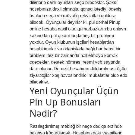
dilerlərlə canlı oyunları seçə biləcəklər. Şəxsi
hesabınıza daxil olmaqla, qonaq istədiyi ödəniş
üsulunu seçə və müvafiq rekvizitləri doldura
biləcək. Oyunçular deyirlər ki, pul dərhal Pinup
online hesaba daxil olur, qumarbazların bu onlayn
kazinodan pul çıxarmaqda heç bir problemi
yoxdur. Oyun klubunun işçiləri hesablardan
hesablamalar və ödənişlərlə bağlı hər hansı bir
problemi tez bir zamanda həll etməyə kömək
edəcəklər, dəstək nömrəsi rəsmi veb saytında
dərc olunur. Depozit hesabının doldurulması üçün
ziyarətçilər xoş həvəsləndirici mükafatlar əldə edə
biləcəklər.
Yeni Oyunçular Üçün
Pin Up Bonusları
Nədir?
Razılaşdırılmış məbləğ bir neçə dəqiqə ərzində
balansa köçürüləcək. Hesabınızdakı vəsaitlərin