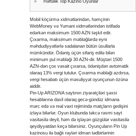
​ ​ Həftəli̇k Top Kazino Oyunlar​
Mobil köçürmə xidmətlərindən, həmçinin
WebMoney və Yumani xidmətlərindən istifadə
edərkən maksimum 1500 AZN təşkil edir.
Çıxarma, maksimum məbləğlərdə eyni
məhdudiyyətlərlə sadalanan bütün üsullarla
mümkündür. Ödəniş üçün sifariş edilə bilən
minimum pul məbləği 30 AZN-dir. Müştəri 1500
AZN-dən çox vəsait çıxarsa, ödənişdən avtomatik
olaraq 13% vergi tutulur. Çıxarma məbləği azdırsa,
vergi hesabatı üçün məsuliyyət oyunçunun özünə
aiddir.
Pin-Up ARIZONA saytının ziyarətçiləri şəxsi
hesablarına daxil olaraq gecə-gündüz idmana
mərc edə və real vaxt rejimində matçların gedişini
izləyə bilərlər. Oyun klubunda təkcə rəsmi sayt
vasitəsilə deyil, həm də işləyən güzgülər vasitəsilə
qeydiyyatdan keçə bilərsiniz. Oyunçuların Pin Up
kazinosu ilə bağlı rəyləri idman tədbirlərinin