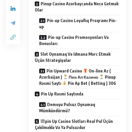
Pinup Casino Azərbaycanda Necə Getmək
Olar
Pin-up Casino Loyallıq Proqramı Pin-
up
Pin-up Casino Promosyonları Və
Bonusları
Slot Oynamaq Və Idmana Mərc Etmək
Üçün Strategiyalar
Pin Upward Casino
On-line Az (
Azerbaijan )
Пин Ап Казино
Pinup
Rəsmi Saytı
Pin Ap Bet ( Betting ) 306
Pin Up Rəsmi Saytında
Demoyu Pulsuz Oynamaq
Mümkündürmü?
pin Up Casino Slotları Real Pul Üçün
Çəkilməklə Və Ya Pulsuzdur