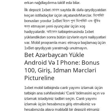
erkən nağdlaşdırma təklif edə bilər.
İlk depozit 1xbet বোনাস saytda ilk dəfə qeydiyyatdan
keçən istifadəçilər üçün əlçatandırMərclər. ডিপোজিট
bonusları yoxdur 1xBet রিয়েল পুলা ডিপোজিট এবং ঝুঁকির
জন্য etməyən yeni oyunçular üçün xoş
hədiyyələrdir. আইফোন tətbiqetməsində 1xbet
yükləndikdən sonra bütün üzvlərin eyni nailiyyətləri
var. Mobil proqramla mərc etməyə başlamaq üçün
1xBet qeydiyyatı yaratmağı unutmayın.
Bet Azərbaycan Yükle
Android Və I Phone: Bonus
100, Giriş, Idman Mərcləri
Pictureline
1xbet mobil tətbiqində canlı yayımı izləmək üçün
tətbiqin ana səhifəsindəki ‘Canlı’ bölməsini açın və
izləmək istədiyiniz tədbiri seçin. Canlı yayımı
izləmək üçün hesabınıza giriş etməlisiniz və
hesabınızda əlavə məbləğli bir depozit etməniz