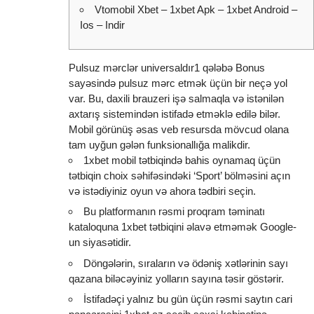
Vtomobil Xbet – 1xbet Apk – 1xbet Android –
Ios – Indir
Pulsuz mərclər universaldır1 qələbə Bonus
sayəsində pulsuz mərc etmək üçün bir neçə yol
var. Bu, daxili brauzeri işə salmaqla və istənilən
axtarış sistemindən istifadə etməklə edilə bilər.
Mobil görünüş əsas veb resursda mövcud olana
tam uyğun gələn funksionallığa malikdir.
1xbet mobil tətbiqində bahis oynamaq üçün
tətbiqin choix səhifəsindəki ‘Sport’ bölməsini açın
və istədiyiniz oyun və ahora tədbiri seçin.
Bu platformanın rəsmi proqram təminatı
kataloquna 1xbet tətbiqini əlavə etməmək Google-
un siyasətidir.
Döngələrin, sıraların və ödəniş xətlərinin sayı
qazana biləcəyiniz yolların sayına təsir göstərir.
İstifadəçi yalnız bu gün üçün rəsmi saytın cari