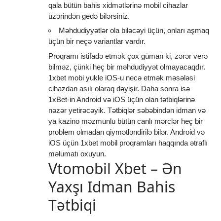
qala bütün bahis xidmətlərinə mobil cihazlar
üzərindən gedə bilərsiniz.
Məhdudiyyətlər ola biləcəyi üçün, onları aşmaq
üçün bir neçə variantlar vardır.
Proqramı istifadə etmək çox güman ki, zərər verə
bilməz, çünki heç bir məhdudiyyət olmayacaqdır.
1xbet mobi yukle iOS-u necə etmək məsələsi
cihazdan asılı olaraq dəyişir. Daha sonra isə
1xBet-in Android və iOS üçün olan tətbiqlərinə
nəzər yetirəcəyik. Tətbiqlər səbəbindən idman və
ya kazino məzmunlu bütün canlı mərclər heç bir
problem olmadan qiymətləndirilə bilər. Android və
iOS üçün 1xbet mobil proqramları haqqında ətraflı
məlumatı oxuyun.
Vtomobil Xbet – Ən
Yaxşı Idman Bahis
Tətbiqi