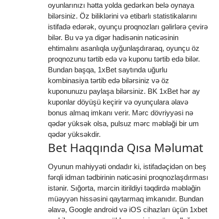
oyunlarınızı hətta yolda gedərkən belə oynaya
bilərsiniz. Öz biliklərini və etibarlı statistikalarını
istifadə edərək, oyunçu proqnozları gəlirlərə çevirə
bilər. Bu və ya digər hadisənin nəticəsinin
ehtimalını asanlıqla uyğunlaşdıraraq, oyunçu öz
proqnozunu tərtib edə və kuponu tərtib edə bilər.
Bundan başqa, 1xBet saytında uğurlu
kombinasiya tərtib edə bilərsiniz və öz
kuponunuzu paylaşa bilərsiniz. BK 1xBet hər ay
kuponlar döyüşü keçirir və oyunçulara əlavə
bonus almaq imkanı verir. Mərc dövriyyəsi nə
qədər yüksək olsa, pulsuz mərc məbləği bir um
qədər yüksəkdir.
Bet Haqqında Qısa Məlumat
Oyunun mahiyyəti ondadır ki, istifadəçidən on beş
fərqli idman tədbirinin nəticəsini proqnozlaşdırması
istənir. Sığorta, mərcin itirildiyi təqdirdə məbləğin
müəyyən hissəsini qaytarmaq imkanıdır. Bundan
əlavə, Google android və iOS cihazları üçün 1xbet