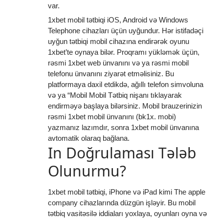
var.
1xbet mobil tətbiqi iOS, Android və Windows
Telephone cihazları üçün uyğundur. Hər istifadəçi
uyğun tətbiqi mobil cihazına endirərək oyunu
1xbet’te oynaya bilər. Proqramı yükləmək üçün,
rəsmi 1xbet web ünvanını və ya rəsmi mobil
telefonu ünvanını ziyarət etməlisiniz. Bu
platformaya daxil etdikdə, ağıllı telefon simvoluna
və ya “Mobil Mobil Tətbiq nişanı tıklayarak
endirməyə başlaya bilərsiniz. Mobil brauzerinizin
rəsmi 1xbet mobil ünvanını (bk1x. mobi)
yazmanız lazımdır, sonra 1xbet mobil ünvanına
avtomatik olaraq bağlana.
In Doğrulaması Tələb
Olunurmu?
1xbet mobil tətbiqi, iPhone və iPad kimi The apple
company cihazlarında düzgün işləyir. Bu mobil
tətbiq vasitəsilə iddiaları yoxlaya, oyunları oyna və