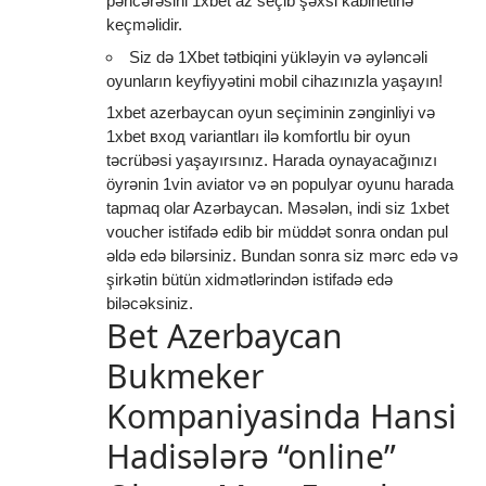
pəncərəsini 1xbet az seçib şəxsi kabinetinə
keçməlidir.
Siz də 1Xbet tətbiqini yükləyin və əyləncəli
oyunların keyfiyyətini mobil cihazınızla yaşayın!
1xbet azerbaycan oyun seçiminin zənginliyi və
1xbet вход variantları ilə komfortlu bir oyun
təcrübəsi yaşayırsınız. Harada oynayacağınızı
öyrənin 1vin aviator və ən populyar oyunu harada
tapmaq olar Azərbaycan. Məsələn, indi siz 1xbet
voucher istifadə edib bir müddət sonra ondan pul
əldə edə bilərsiniz. Bundan sonra siz mərc edə və
şirkətin bütün xidmətlərindən istifadə edə
biləcəksiniz.
Bet Azerbaycan
Bukmeker
Kompaniyasinda Hansi
Hadisələrə “online”