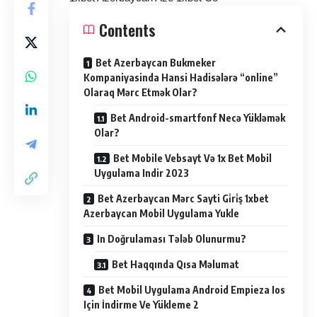
Contents
Bet Azerbaycan Bukmeker
Kompaniyasinda Hansi Hadisələrə “online”
Olaraq Mərc Etmək Olar?
Bet Android-smartfonf Necə Yükləmək
Olar?
Bet Mobile Vebsayt Və 1x Bet Mobil
Uygulama Indir 2023
Bet Azerbaycan Mərc Sayti Gi̇ri̇ş 1xbet
Azerbaycan Mobil Uygulama Yukle
In Doğrulaması Tələb Olunurmu?
Bet Haqqında Qısa Məlumat
Bet Mobil Uygulama Android Empieza Ios
Için İndirme Ve Yükleme 2