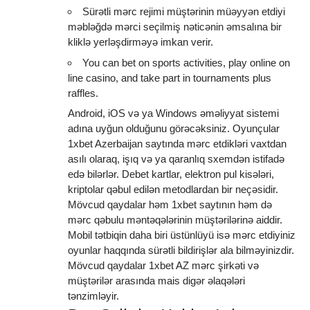
Sürətli mərc rejimi müştərinin müəyyən etdiyi
məbləğdə mərci seçilmiş nəticənin əmsalına bir
kliklə yerləşdirməyə imkan verir.
You can bet on sports activities, play online on
line casino, and take part in tournaments plus
raffles.
Android, iOS və ya Windows əməliyyat sistemi
adına uyğun olduğunu görəcəksiniz. Oyunçular
1xbet Azerbaijan saytında mərc etdikləri vaxtdan
asılı olaraq, işıq və ya qaranlıq sxemdən istifadə
edə bilərlər. Debet kartlar, elektron pul kisələri,
kriptolar qəbul edilən metodlardan bir neçəsidir.
Mövcud qaydalar həm 1xbet saytının həm də
mərc qəbulu məntəqələrinin müştərilərinə aiddir.
Mobil tətbiqin daha biri üstünlüyü isə mərc etdiyiniz
oyunlar haqqında sürətli bildirişlər ala bilməyinizdir.
Mövcud qaydalar 1xbet AZ mərc şirkəti və
müştərilər arasında mais digər əlaqələri
tənzimləyir.