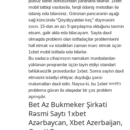
pulsuz bahis bonusundan yararlana bilərlər. 1xbet
mobil tətbiqi vasitəsilə, fərqli ödəniş metodları ilə
ödəniş edə bilərsiniz. Görünən pəncərənin aşağı
sağ küncündə “Qeydiyyatdan keç” düyməsini
sıxın. 15-dən ən azı 9 qarşılaşma olduğunu təxmin
etsəm, gəlir əldə edə biləcəyəm. Sayta daxil
olmaqda problemi olan istifadəçilər problemlərini
həll etmək və istədikləri zaman mərc etmək üçün
1xbet mobil istifadə edə bilərlər.
Bu sadəcə cihazınızın naməlum mənbələrdən
yüklənən proqramlar üçün təyin etdiyi standart
təhlükəsizlik prosedurdur 1xbet. Sonra saytın daxil
etməsini istədiyi ehtiyac duyduğu şəxsi
məlumatları daxil edin. Nəysə ki, bu 1xbet অনলাইন
problemə güvən ilə əlaqədar bir çox problem
aşmışdır.
Bet Az Bukmeker Şirkəti
Rəsmi Saytı 1xbet
Azərbaycan, Xbet Azerbaijan,