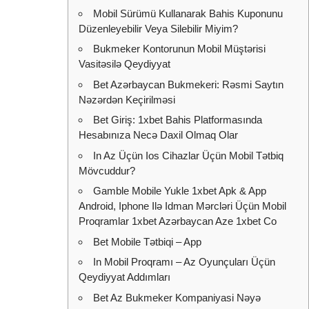
Mobil Sürümü Kullanarak Bahis Kuponunu
Düzenleyebilir Veya Silebilir Miyim?
Bukmeker Kontorunun Mobil Müştərisi
Vasitəsilə Qeydiyyat
Bet Azərbaycan Bukmekeri: Rəsmi Saytın
Nəzərdən Keçirilməsi
Bet Giriş: 1xbet Bahis Platformasında
Hesabınıza Necə Daxil Olmaq Olar
In Az Üçün Ios Cihazlar Üçün Mobil Tətbiq
Mövcuddur?
Gamble Mobile Yukle 1xbet Apk & App
Android, Iphone Ilə Idman Mərcləri Üçün Mobil
Proqramlar 1xbet Azərbaycan Aze 1xbet Co
Bet Mobile Tətbiqi – App
In Mobil Proqramı – Az Oyunçuları Üçün
Qeydiyyat Addımları
Bet Az Bukmeker Kompaniyasi Nəyə