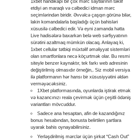
1xbet handikapı bir çox mərc saytlarının təklif
etdiyi ən maraqlı və cəlbedici idman mərc
seçimlərindən biridir. Əvvəlcə çaşqın görünə bilər,
lakin komandalarla başladığı üçün bahisləri
xüsusilə cəlbedici edir. Və eyni zamanda hətta
Live hadisələrə baxarkən belə web sərfiyyatının
sürətini azaltmaq mümkün olacaq. Anlayaq ki,
1xbet cellular tətbiqi müxtəlif əməliyyat sistemləri
olan smartfonlara necə köçurtmək olar. Bu resmi
siteyle benzer kaynaktır, tek farkı web adresinin
değiştirilmiş olmasıdır örneğin,. Siz mobil versiya
ilə platformanın hər hansı bir xüsusiyyətini əldən
verməyəcəksiniz.
1Xbet platformasında, oyunlarda iştirak etmək
və kazancınızı reala çevirmək üçün çeşitli ödəniş
variantları mövcuddur.
Sadece ana hesaptan, afin de kazandığınız
bonus hesabından, bonusta belirtilen şartlara
uyarak bahis oynayabilirsiniz.
Yerləşdirilmiş mərclər üçün şirkət “Cash Out”